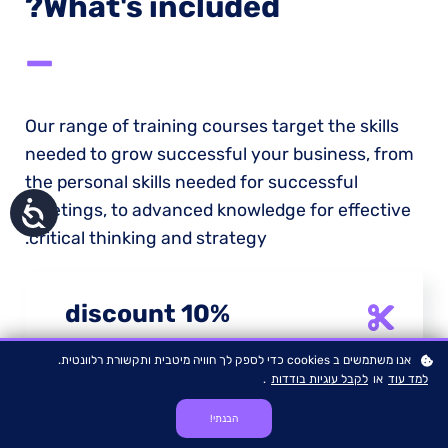
What's included?
—
Our range of training courses target the skills
needed to grow successful your business, from
the personal skills needed for successful
נגישות
meetings, to advanced knowledge for effective
critical thinking and strategy.
10% discount
אנו משתמשים ב cookies כדי לספק לך חוויה מיטבית ותקשורת רלוונטית.
This class will be a super easy introduction to
.
לקבל עוגיות בודדות
או
למד עוד
getting started. For that reason we offer 10%
discount!
הבנתי!