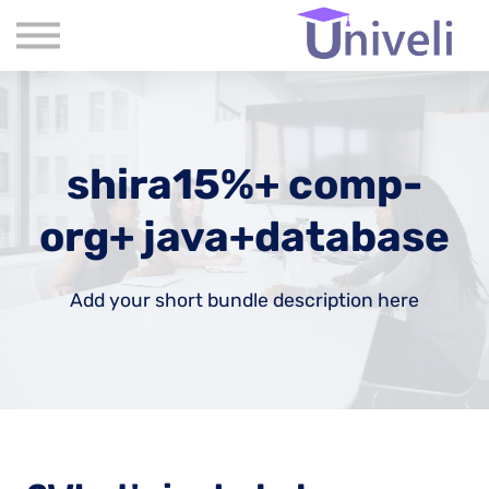
קורסים
שִׂים
לֵב:
שאלות נפוצות
בְּאֲתָר
זֶה
אודות
מֻפְעֶלֶת
מַעֲרֶכֶת
צור קשר
נָגִישׁ
בִּקְלִיק
בלוג
הַמְּסַיַּעַת
shira15%+ comp-
לִנְגִישׁוּת
הָאֲתָר.
org+ java+database
Add your short bundle description here