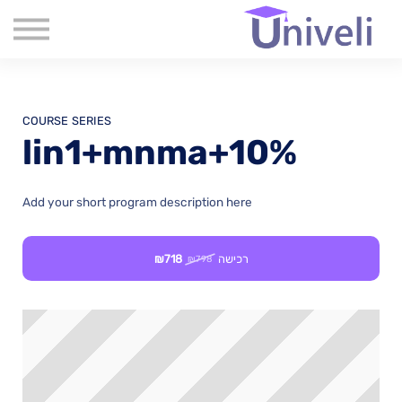
קורסים
שִׂים
לֵב:
שאלות נפוצות
בְּאֲתָר
זֶה
אודות
מֻפְעֶלֶת
מַעֲרֶכֶת
צור קשר
נָגִישׁ
בִּקְלִיק
COURSE SERIES
בלוג
הַמְּסַיַּעַת
10%+lin1+mnma
לִנְגִישׁוּת
הָאֲתָר.
Add your short program description here
רכישה
₪718
₪798