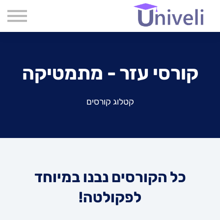
קורסים
שִׂים
לֵב:
שאלות נפוצות
בְּאֲתָר
זֶה
אודות
מֻפְעֶלֶת
מַעֲרֶכֶת
צור קשר
נָגִישׁ
קורסי עזר - מתמטיקה
בִּקְלִיק
בלוג
הַמְּסַיַּעַת
לִנְגִישׁוּת
הָאֲתָר.
קטלוג קורסים
כל הקורסים נבנו במיוחד
לפקולטה!