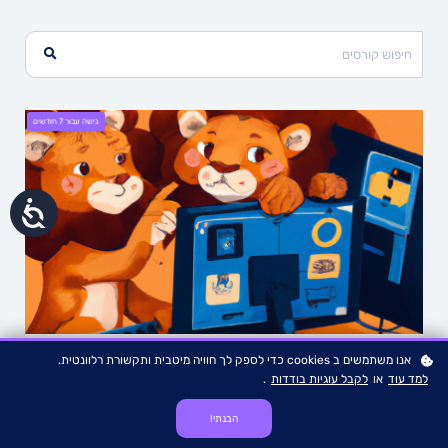
גישה עבור
7
חודשים
נגישות
4.6 ⭐⭐⭐⭐ (65)
אנו משתמשים ב cookies כדי לספק לך חוויה מיטבית ותקשורת רלוונטית.
המתכון למבוא לג'אווה
למד עוד
או
לקבל עוגיות בודדות
.
הבנתי!
קורס מיוחד שמכוון במיוחד להכנה למבחן בקורס מבוא למדעי המחשב ושפת