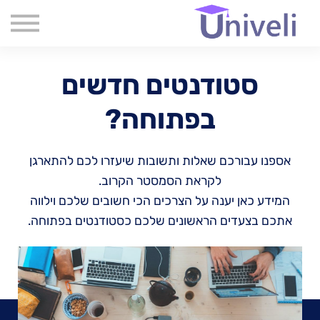
קורסים
שִׂים
לֵב:
שאלות נפוצות
בְּאֲתָר
זֶה
אודות
מֻפְעֶלֶת
מַעֲרֶכֶת
סטודנטים חדשים
צור קשר
נָגִישׁ
בִּקְלִיק
בלוג
בפתוחה?
הַמְּסַיַּעַת
לִנְגִישׁוּת
הָאֲתָר.
אספנו עבורכם שאלות ותשובות שיעזרו לכם להתארגן
לקראת הסמסטר הקרוב.
המידע כאן יענה על הצרכים הכי חשובים שלכם וילווה
אתכם בצעדים הראשונים שלכם כסטודנטים בפתוחה.