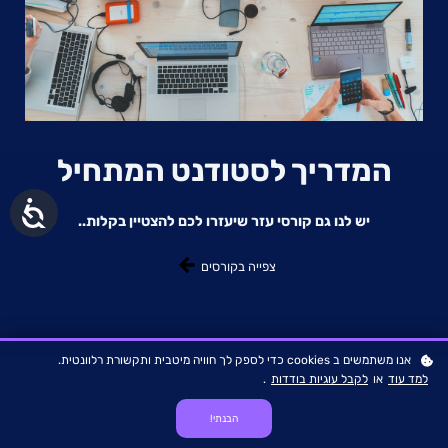
המדריך לסטודנט המתחיל
נגישות
יש לנו גם קורסי עזר שיעזרו לכם להצטיין בקלות..
צפייה בקורסים
אנו משתמשים ב cookies כדי לספק לך חוויה מיטבית ותקשורת רלוונטית.
למד עוד
או
לקבל עוגיות בודדות
.
1. קודם כל, מי אנחנו?
הבנתי!
נעים להכיר אנחנו Univeli, סטודנטים בעבר ובהווה שמתמחים בפיתוח קורסי