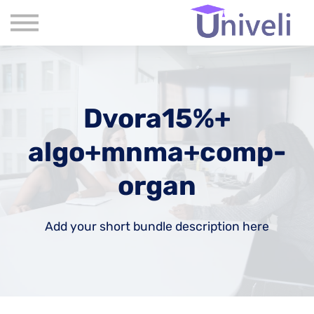
קורסים
שִׂים
לֵב:
שאלות נפוצות
בְּאֲתָר
זֶה
אודות
מֻפְעֶלֶת
מַעֲרֶכֶת
צור קשר
נָגִישׁ
בִּקְלִיק
בלוג
הַמְּסַיַּעַת
Dvora15%+
לִנְגִישׁוּת
הָאֲתָר.
algo+mnma+comp-
organ
Add your short bundle description here