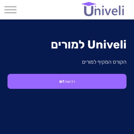
קורסים
שִׂים
לֵב:
שאלות נפוצות
בְּאֲתָר
זֶה
אודות
מֻפְעֶלֶת
מַעֲרֶכֶת
צור קשר
נָגִישׁ
Univeli למורים
בִּקְלִיק
בלוג
הַמְּסַיַּעַת
לִנְגִישׁוּת
הָאֲתָר.
הקורס המקיף למורים
רכישה
₪1