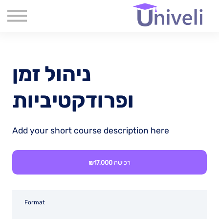
קורסים
שִׂים
לֵב:
שאלות נפוצות
בְּאֲתָר
זֶה
אודות
מֻפְעֶלֶת
מַעֲרֶכֶת
צור קשר
נָגִישׁ
ניהול זמן
בִּקְלִיק
בלוג
הַמְּסַיַּעַת
לִנְגִישׁוּת
ופרודקטיביות
הָאֲתָר.
Add your short course description here
רכישה
₪17,000
Format