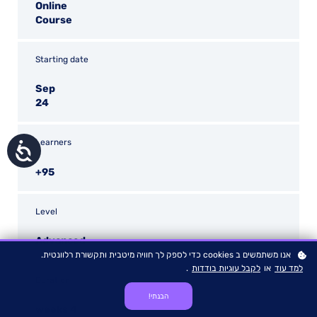
Online
Course
Starting date
Sep
24
Learners
נגישות
95+
Level
Advanced
אנו משתמשים ב cookies כדי לספק לך חוויה מיטבית ותקשורת רלוונטית.
למד עוד
או
לקבל עוגיות בודדות
.
Duration
הבנתי!
4 weeks