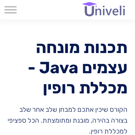
קורסים
שִׂים
לֵב:
שאלות נפוצות
בְּאֲתָר
זֶה
אודות
מֻפְעֶלֶת
מַעֲרֶכֶת
צור קשר
נָגִישׁ
תכנות מונחה
בִּקְלִיק
בלוג
הַמְּסַיַּעַת
לִנְגִישׁוּת
הָאֲתָר.
עצמים Java -
מכללת רופין
הקורס שיכין אתכם למבחן שלב אחר שלב
בצורה בהירה, מובנת ומתומצתת. הכל ספציפי
למכללת רופין.