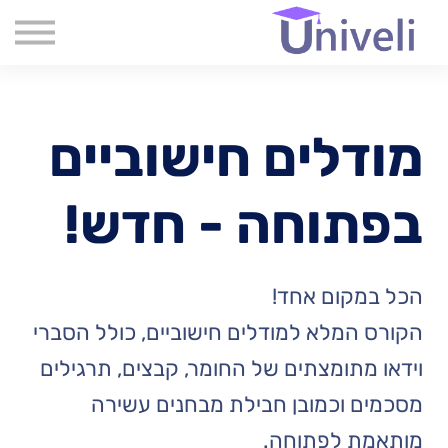
קורסים
שִׂים
לֵב:
שאלות נפוצות
בְּאֲתָר
זֶה
אודות
מֻפְעֶלֶת
מַעֲרֶכֶת
צור קשר
נָגִישׁ
מודלים חישוביים
בִּקְלִיק
בלוג
הַמְּסַיַּעַת
לִנְגִישׁוּת
הָאֲתָר.
בפתוחה - חדש!
הכל במקום אחד!
הקורס המלא למודלים חישוביים, כולל הסברי
וידאו מתומצתים של החומר, קבצים, תרגילים
מסכמים וכמובן חבילת מבחנים עשירה
מותאמת לפתוחה.