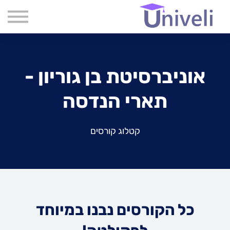
קורסים
שִׂים
לֵב:
שאלות נפוצות
בְּאֲתָר
זֶה
אודות
מֻפְעֶלֶת
מַעֲרֶכֶת
צור קשר
נָגִישׁ
אוניברסיטת בן גוריון -
בִּקְלִיק
בלוג
הַמְּסַיַּעַת
לִנְגִישׁוּת
תארי הנדסה
הָאֲתָר.
קטלוג קורסים
כל הקורסים נבנו במיוחד