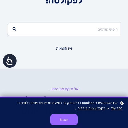
לפקולטה!
אין תוצאות
נגישות
אל תיקח את הזמן..
הצטרף עוד היום לקהילת
אנו משתמשים ב cookies כדי לספק לך חוויה מיטבית ותקשורת רלוונטית.
למד עוד
או
לקבל עוגיות בודדות
.
הסטודנטים של Univeli
הבנתי!