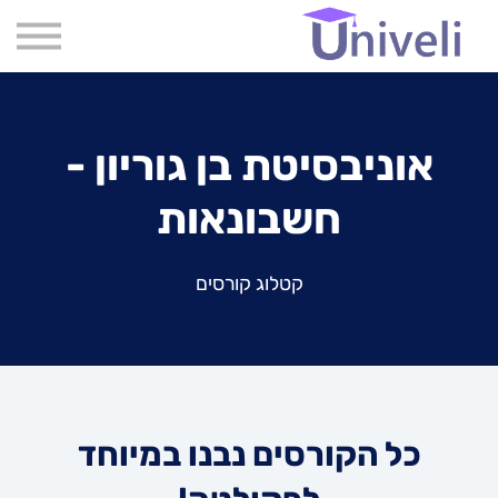
קורסים
שִׂים
לֵב:
שאלות נפוצות
בְּאֲתָר
זֶה
אודות
מֻפְעֶלֶת
מַעֲרֶכֶת
צור קשר
נָגִישׁ
אוניבסיטת בן גוריון -
בִּקְלִיק
בלוג
הַמְּסַיַּעַת
לִנְגִישׁוּת
חשבונאות
הָאֲתָר.
קטלוג קורסים
כל הקורסים נבנו במיוחד